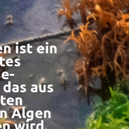
n ist ein
rtes
e-
 das aus
ten
n Algen
n wird.