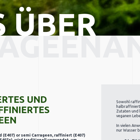
S ÜBER
AGEENA
ERTES UND
Sowohl raffin
halbraffinier
FINIERTES
Zutaten und 
veganen Leb
EEN
In vielen An
nur Wasser b
d (E407) or semi
Carrageen, raffiniert (E407)
(E407a), wird traditionell verwendet, um