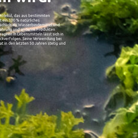
-Molekül, das aus bestimmten
t ein 100 % natürliches
ächlich als Wasserbindemittel und
rnahrung und anderen Produkten
ageen in Lebensmitteln lässt sich in
ückverfolgen. Seine Verwendung bei
t in den letzten 50 Jahren stetig und