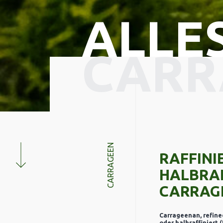
ALLE
CARR
CARRAGEEN
RAFFINI
HALBRAF
CARRAG
Carrageenan, refine
oder halbraffiniert 