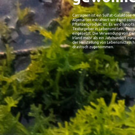
Carrageen ist ein Sulfat-Galaktose
Algenarten extrahiert wird und somi
Pflanzenprodukt ist. Es wird haupts
Texturgeber in Lebensmitteln, Tie
eingesetzt. Die Verwendung von Carr
Irland mehr als ein Jahrhundert zur
der Herstellung von Lebensmitteln ha
drastisch zugenommen.